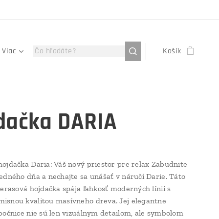
Viac
Košík
dačka DARIA
ojdačka Daria: Váš nový priestor pre relax Zabudnite
edného dňa a nechajte sa unášať v náručí Darie. Táto
terasová hojdačka spája ľahkosť moderných línií s
snou kvalitou masívneho dreva. Jej elegantne
bočnice nie sú len vizuálnym detailom, ale symbolom