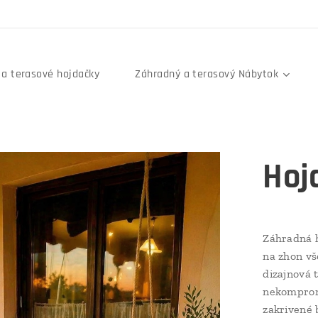
a terasové hojdačky
Záhradný a terasový Nábytok
Hoj
Záhradná h
na zhon vš
dizajnová 
nekompromi
zakrivené 