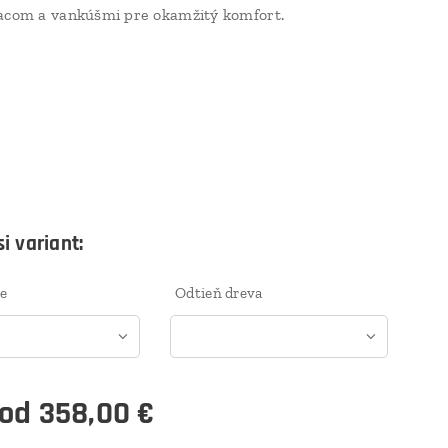
acom a vankúšmi pre okamžitý komfort.
i variant:
e
Odtieň dreva
 od
358,00
€