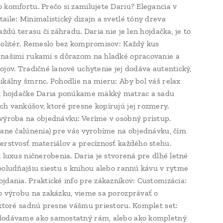
 komfortu. Prečo si zamilujete Dariu? Elegancia v
aile: Minimalistický dizajn a svetlé tóny dreva
aždú terasu či záhradu. Daria nie je len hojdačka, je to
solitér. Remeslo bez kompromisov: Každý kus
našimi rukami s dôrazom na hladké opracovanie a
ojov. Tradičné lanové uchytenie jej dodáva autentický,
ikálny šmrnc. Pohodlie na mieru: Aby bol váš relax
 k hojdačke Daria ponúkame mäkký matrac a sadu
h vankúšov, ktoré presne kopírujú jej rozmery.
výroba na objednávku: Veríme v osobný prístup.
tane čalúnenia) pre vás vyrobíme na objednávku, čím
erstvosť materiálov a precíznosť každého stehu.
i luxus ničnerobenia. Daria je stvorená pre dlhé letné
poludňajšiu siestu s knihou alebo rannú kávu v rytme
jdania. Praktické info pre zákazníkov: Customizácia:
o výrobu na zakázku, vieme sa porozprávať o
 ktoré sadnú presne vášmu priestoru. Komplet set:
dodávame ako samostatný rám, alebo ako kompletný