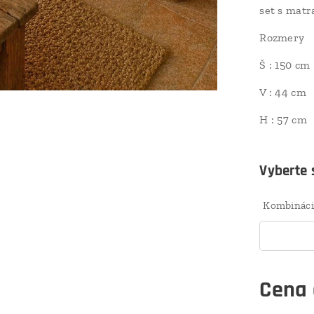
set s matr
Rozmery
Š : 150 cm
V : 44 cm
H : 57 cm
Vyberte s
Kombináci
Cena