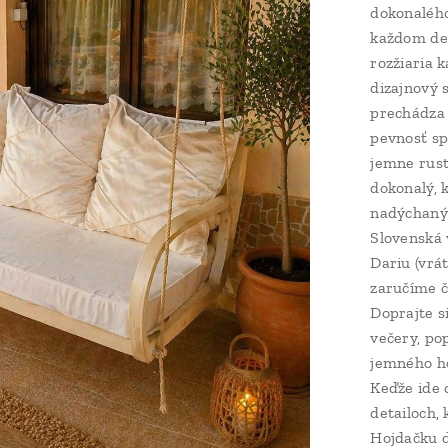
dokonalého
každom det
rozžiaria k
dizajnový 
prechádza 
pevnosť sp
jemne rust
dokonalý,
nadýchanýc
Slovenská 
Dariu (vrá
zaručíme č
Doprajte s
večery, po
jemného ho
Keďže ide 
detailoch,
Hojdačku 