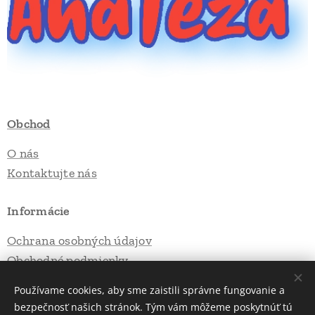
Obchod
O nás
Kontaktujte nás
Informácie
Ochrana osobných údajov
Obchodné podmienky
Používame cookies, aby sme zaistili správne fungovanie a
bezpečnosť našich stránok. Tým vám môžeme poskytnúť tú
Vytvorené službou
Webnode
Cookies