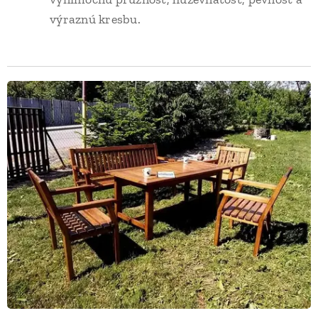
výraznú kresbu.