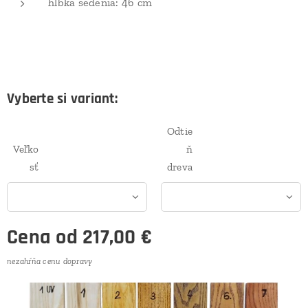
hĺbka sedenia: 46 cm
Vyberte si variant:
Odtie
Veľko
ň
sť
dreva
Cena od
217,00
€
nezahŕňa cenu dopravy