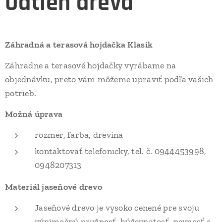
Odtieň dreva
Záhradná a terasová hojdačka Klasik
Záhradne a terasové hojdačky vyrábame na
objednávku, preto vám môžeme upraviť podľa vašich
potrieb.
Možná úprava
rozmer, farba, drevina
kontaktovať telefonicky, tel. č. 0944453998,
0948207313
Materiál jaseňové drevo
Jaseňové drevo je vysoko cenené pre svoju
výnimočnú pružnosť, húževnatosť, pevnosť a