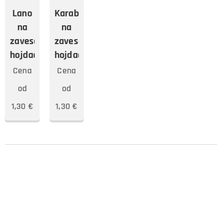
Lano
Karabina
na
na
zavesenie
zavesenie
hojdačky
hojdačky
Cena
Cena
od
od
1,30
€
1,30
€