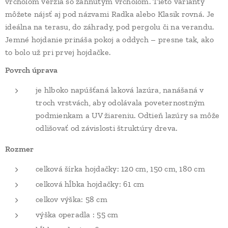
vrcholom verzia so zahnutým vrcholom. Tieto varianty
môžete nájsť aj pod názvami Radka alebo Klasik rovná. Je
ideálna na terasu, do záhrady, pod pergolu či na verandu.
Jemné hojdanie prináša pokoj a oddych – presne tak, ako
to bolo už pri prvej hojdačke.
Povrch úprava
je hlboko napúšťaná laková lazúra, nanášaná v
troch vrstvách, aby odolávala poveternostným
podmienkam a UV žiareniu. Odtieň lazúry sa môže
odlišovať od závislosti štruktúry dreva.
Rozmer
celková šírka hojdačky: 120 cm, 150 cm, 180 cm
celková hĺbka hojdačky: 61 cm
celkov výška: 58 cm
výška operadla : 55 cm